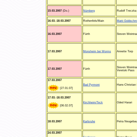
15.03.2007
(Do.)
Nürnberg
Rudolf Treczka
16.03.-18.03.2007
Rothenfels/Main
Matti Goldschm
16.03.2007
Fürth
Steven Weintra
17.03.2007
Monsheim bei Worms
Annette Torp
Steven Weintra
17.03.2007
Fürth
Veretski Pass
17.03.2007
Bad Pyrmont
Hans-Christian 
[27.01.07]
17.03.-18.03.2007
Kirchheim/Teck
Oded Harari
[06.02.07]
18.03.2007
Karlsruhe
Petra Neugebau
24.03.2007