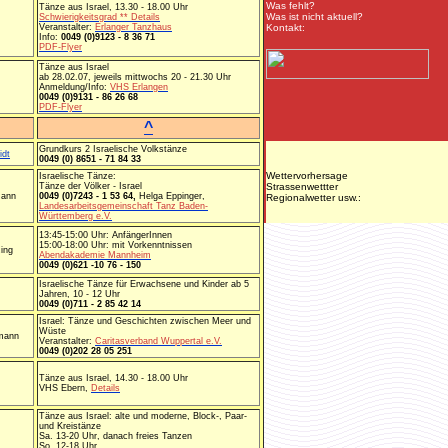
Was fehlt?
Tänze aus Israel, 13.30 - 18.00 Uhr
Was ist nicht aktuell?
Schwierigkeitsgrad ** Details
Veranstalter:
Erlanger Tanzhaus
Kontakt:
Info:
0049 (0)9123 - 8 36 71
PDF-Flyer
Tänze aus Israel
ab 28.02.07, jeweils mittwochs 20 - 21.30 Uhr
Anmeldung/Info:
VHS Erlangen
0049 (0)9131 - 86 26 68
PDF-Flyer
^
Grundkurs 2 Israelische Volkstänze
idt
0049 (0) 8651 - 71 84 33
Wettervorhersage
Israelische Tänze:
Tänze der Völker - Israel
Strassenwettter
mann
0049 (0)7243 - 1 53 64,
Helga Eppinger,
Regionalwetter usw.:
Landesarbeitsgemeinschaft Tanz Baden-
Württemberg e.V.
13:45-15:00 Uhr: AnfängerInnen
15:00-18:00 Uhr: mit Vorkenntnissen
ing
Abendakademie Mannheim
0049 (0)621 -10 76 - 150
Israelische Tänze für Erwachsene und Kinder ab 5
Jahren, 10 - 12 Uhr
0049 (0)711 - 2 85 42 14
Israel: Tänze und Geschichten zwischen Meer und
Wüste
rmann
Veranstalter:
Caritasverband Wuppertal e.V.
0049 (0)202 28 05 251
Tänze aus Israel, 14.30 - 18.00 Uhr
VHS Ebern,
Details
Tänze aus Israel: alte und moderne, Block-, Paar-
und Kreistänze
Sa. 13-20 Uhr, danach freies Tanzen
So. 12-18 Uhr