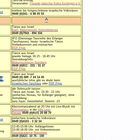
Tanznachmittag
Veranstalter:
Freunde jüdischer Kultur Esslingen e.V.
mittlere bis fortgeschrittene israelische Volkstänze
idt
0049 (0)341 - 6 88 05 53
^
Tänze aus Israel
w
Kath. Bildungswerk Hohenlohekreis
0049 (0)7943 - 894 334
IFO (Dienstags-Tanzreihe des Erlanger
Tanzhauses), heute: Israelische Tänze.
Vorbeikommen und mitmachen
PDF-Flyer
Tänze aus Israel
jeweils freitags 18.15 - 19.45 Uhr
Anmeldung/Info:
Bildungszentrum Nürnberg
0049 (0)911 - 231 - 31 47
PDF-Flyer
Tänze aus Israel
0049 (0) 089 -7 24 14 45
ausführliche Infos gibt es direkt beim
Israelischen Tanzhaus
oder
PDF-Flyer
die Sehnsucht tanzen ...
Tänze aus Israel, So. 19.30 - 21 Uhr
er
(einfaches Niveau, für Anfänger geeignet), ohne
Anmeldung
tanz.foyer, Gewerbehof, Steinstr. 23
Klezmertanzabend ab 20 Uhr mit Live-Musik mit
Klezmaniaxx
in der
Villa Leon
Details
0049 (0)9131 20 88 70
einfachere israelische Volkstänze
idt
0049 (0)4101 - 3 32 34
13:45-15:00 Uhr: AnfängerInnen
15:00-18:00 Uhr: mit Vorkenntnissen
ing
Abendakademie Mannheim
0049 (0)621 -10 76 - 150