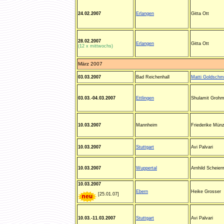
24.02.2007
Erlangen
Gitta Ott
28.02.2007
Erlangen
Gitta Ott
(12 x mittwochs)
März 2007
03.03.2007
Bad Reichenhall
Matti Goldschm
03.03.-04.03.2007
Ettlingen
Shulamit Groh
10.03.2007
Mannheim
Friederike Münz
10.03.2007
Stuttgart
Avi Palvari
10.03.2007
Wuppertal
Arnhild Scheie
10.03.2007
Ebern
Heike Grosser
[25.01.07]
10.03.-11.03.2007
Stuttgart
Avi Palvari