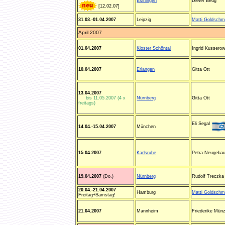
Esslingen
Dieter Beug
[12.02.07]
31.03.-01.04.2007
Leipzig
Matti Goldschm
April 2007
01.04.2007
Kloster Schöntal
Ingrid Kussero
10.04.2007
Erlangen
Gitta Ott
13.04.2007
bis 11.05.2007 (4 x
Nürnberg
Gitta Ott
freitags)
Eli Segal
14.04.-15.04.2007
München
15.04.2007
Karlsruhe
Petra Neugebau
19.04.2007
(Do.)
Nürnberg
Rudolf Treczka
20.04.-21.04.2007
Hamburg
Matti Goldschm
Freitag+Samstag!
21.04.2007
Mannheim
Friederike Münz