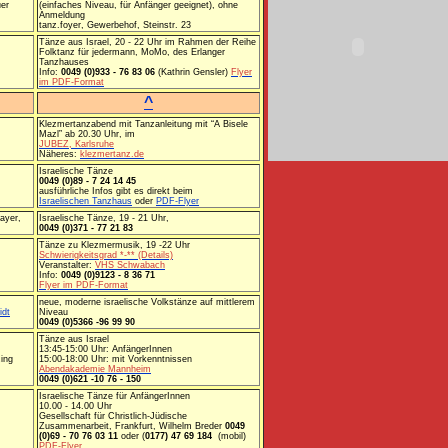
er
(einfaches Niveau, für Anfänger geeignet), ohne
Anmeldung
tanz.foyer, Gewerbehof, Steinstr. 23
Tänze aus Israel, 20 - 22 Uhr im Rahmen der Reihe
Folktanz für jedermann, MoMo, des Erlanger
Tanzhauses
Info:
0049 (0)933 - 76 83 06
(Kathrin Gensler)
Flyer
im PDF-Format
^
Klezmertanzabend mit Tanzanleitung mit “A Bisele
Mazl” ab 20.30 Uhr, im
JUBEZ, Karlsruhe
Näheres:
klezmertanz.de
Israelische Tänze
0049 (0)89 - 7 24 14 45
ausführliche Infos gibt es direkt beim
Israelischen Tanzhaus
oder
PDF-Flyer
ayer,
Israelische Tänze, 19 - 21 Uhr,
0049 (0)371 - 77 21 83
Tänze zu Klezmermusik, 19 -22 Uhr
Schwierigkeitsgrad *-** (Details)
Veranstalter:
VHS Schwabach
Info:
0049 (0)9123 - 8 36 71
Flyer im PDF-Format
neue, moderne israelische Volkstänze auf mittlerem
idt
Niveau
0049 (0)5366 -96 99 90
Tänze aus Israel
13:45-15:00 Uhr: AnfängerInnen
ing
15:00-18:00 Uhr: mit Vorkenntnissen
Abendakademie Mannheim
0049 (0)621 -10 76 - 150
Israelische Tänze für AnfängerInnen
10.00 - 14.00 Uhr
Gesellschaft für Christlich-Jüdische
Zusammenarbeit, Frankfurt, Wilhelm Breder
0049
(0)69 - 70 76 03 11
oder (
0177) 47 69 184
(mobil)
PDF-Flyer