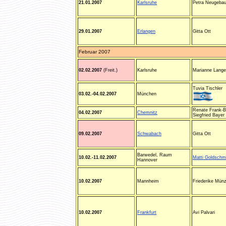
21.01.2007
Karlsruhe
Petra Neugebau
29.01.2007
Erlangen
Gitta Ott
Februar 2007
02.02.2007
(Freit.)
Karlsruhe
Marianne Lange
Tuvia Tischler
03.02.-04.02.2007
München
Renate Frank-B
04.02.2007
Chemnitz
Siegfried Bayer
09.02.2007
Schwabach
Gitta Ott
Barwedel, Raum
10.02.-11.02.2007
Matti Goldschm
Hannover
10.02.2007
Mannheim
Friederike Münz
10.02.2007
Frankfurt
Avi Palvari