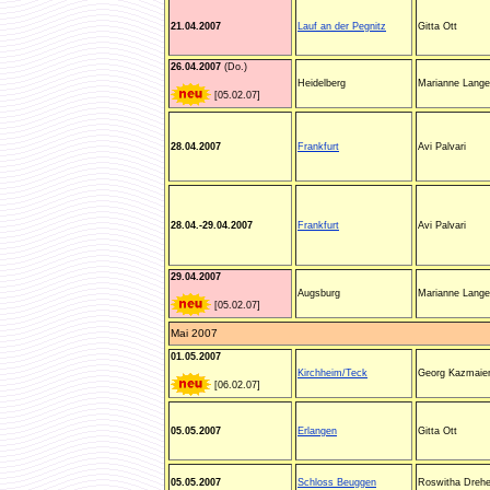
21.04.2007
Lauf an der Pegnitz
Gitta Ott
26.04.2007
(Do.)
Heidelberg
Marianne Lange
[05.02.07]
28.04.2007
Frankfurt
Avi Palvari
28.04.-29.04.2007
Frankfurt
Avi Palvari
29.04.2007
Augsburg
Marianne Lange
[05.02.07]
Mai 2007
01.05.2007
Kirchheim/Teck
Georg Kazmaie
[06.02.07]
05.05.2007
Erlangen
Gitta Ott
05.05.2007
Schloss Beuggen
Roswitha Drehe