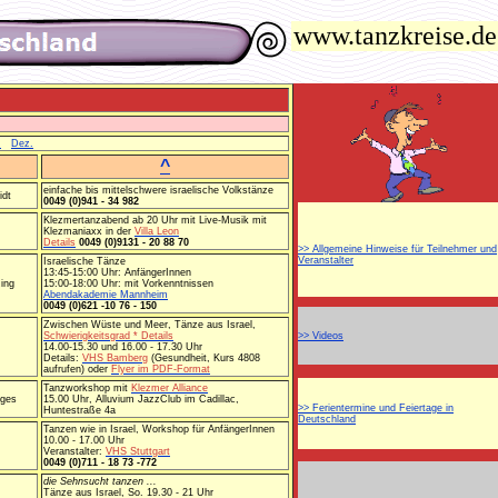
www.tanzkreise.de
.
Dez.
^
einfache bis mittelschwere israelische Volkstänze
idt
0049 (0)941 - 34 982
Klezmertanzabend ab 20 Uhr mit Live-Musik mit
Klezmaniaxx in der
Villa Leon
Details
0049 (0)9131 - 20 88 70
>> Allgemeine Hinweise für Teilnehmer und
Veranstalter
Israelische Tänze
13:45-15:00 Uhr: AnfängerInnen
ing
15:00-18:00 Uhr: mit Vorkenntnissen
Abendakademie Mannheim
0049 (0)621 -10 76 - 150
Zwischen Wüste und Meer, Tänze aus Israel,
Schwierigkeitsgrad * Details
>> Videos
14.00-15.30 und 16.00 - 17.30 Uhr
Details:
VHS Bamberg
(Gesundheit, Kurs 4808
aufrufen) oder
Flyer im PDF-Format
Tanzworkshop mit
Klezmer Alliance
tges
15.00 Uhr, Alluvium JazzClub im Cadillac,
>> Ferientermine und Feiertage in
Huntestraße 4a
Deutschland
Tanzen wie in Israel, Workshop für AnfängerInnen
10.00 - 17.00 Uhr
Veranstalter:
VHS Stuttgart
0049 (0)711 - 18 73 -772
die Sehnsucht tanzen ...
Tänze aus Israel, So. 19.30 - 21 Uhr