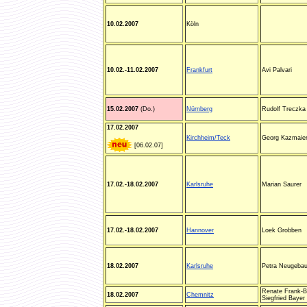
10.02.2007
Köln
10.02.-11.02.2007
Frankfurt
Avi Palvari
15.02.2007
(Do.)
Nürnberg
Rudolf Treczka
17.02.2007
Kirchheim/Teck
Georg Kazmaie
[06.02.07]
17.02.-18.02.2007
Karlsruhe
Marian Saurer
17.02.-18.02.2007
Hannover
Loek Grobben
18.02.2007
Karlsruhe
Petra Neugebau
Renate Frank-B
18.02.2007
Chemnitz
Siegfried Bayer