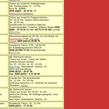
Tänze aus Israel für AnfängerInnen
Ort: Kartäuserwall, 11 - 17 Uhr
Kurs-Nr. 9008W
0049 (0)221 - 93 18 03 - 0
Melanchthon-Akademie
Tänze aus Israel für Fortgeschrittene
Sa. 15-20 Uhr, danach Wunschkonzert
So. 10-15 Uhr
Gesellschaft für Christlich-Jüdische
Zusammenarbeit, Frankfurt, Wilhelm Breder
0049
(0)69 - 70 76 03 11
oder (
0177) 47 69 184
(mobil)
PDF-Flyer
Klezmertanzabend ab 20 Uhr mit Live-Musik mit
Klezmaniaxx
in der
Villa Leon
Details
0049 (0)9131 20 88 70
Israelische Tänze, 9.00 - 16.30 Uhr
im Ausbildungszentrum DEULA
r
0049 (0)7382 57 56
Georg Kazmaier
PDF-Flyer
die Sehnsucht tanzen ...
Tänze aus Israel - Tänze der Völker
(mittelschweres Niveau)
Sa. 15 - 20 Uhr, So. 10 - 16 Uhr
tanz.foyer
, Gewerbehof, Steinstr. 23
Infos und Anmeldung:
0049 (0)721 - 35 67 26
Fax: 0049 (0)721 - 9 37 69 09
Israelisches Tanzwochenende
Sa. 12 Uhr - So. 16 Uhr
workshop hannover e.V., Zentrum für kreatives
Gestalten,
Details
die Sehnsucht tanzen ...
Tänze aus Israel, So. 19.30 - 21 Uhr
er
(einfaches Niveau, für Anfänger geeignet), ohne
Anmeldung
tanz.foyer, Gewerbehof, Steinstr. 23
ayer,
Israelische Tänze, 19 - 21 Uhr,
0049 (0)371 - 77 21 83