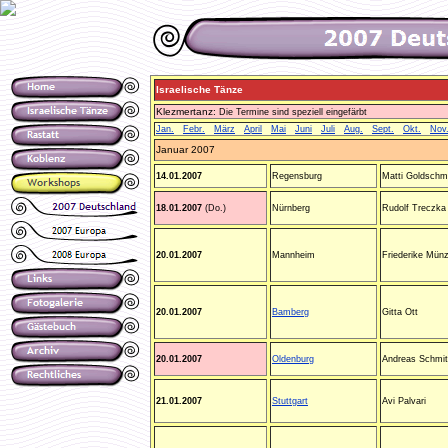
Israelische Tänze
Klezmertanz:
Die Termine sind speziell eingefärbt
Jan.
Febr.
März
April
Mai
Juni
Juli
Aug.
Sept.
Okt.
Nov
Januar 2007
14.01.2007
Regensburg
Matti Goldschm
18.01.2007
(Do.)
Nürnberg
Rudolf Treczka
20.01.2007
Mannheim
Friederike Münz
20.01.2007
Bamberg
Gitta Ott
20.01.2007
Oldenburg
Andreas Schmi
21.01.2007
Stuttgart
Avi Palvari