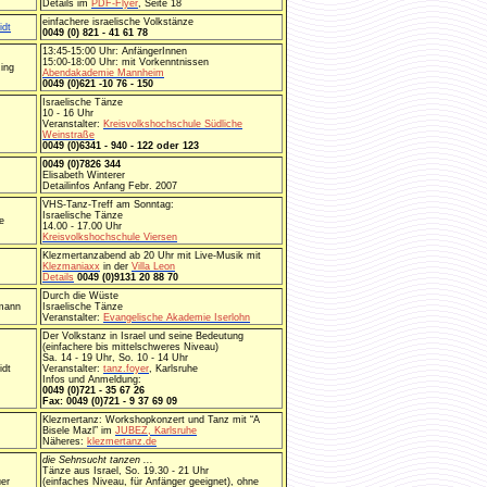
Details im
PDF-Flyer
, Seite 18
einfachere israelische Volkstänze
idt
0049 (0) 821 - 41 61 78
13:45-15:00 Uhr: AnfängerInnen
15:00-18:00 Uhr: mit Vorkenntnissen
ing
Abendakademie Mannheim
0049 (0)621 -10 76 - 150
Israelische Tänze
10 - 16 Uhr
Veranstalter:
Kreisvolkshochschule Südliche
Weinstraße
0049 (0)6341 - 940 - 122 oder 123
0049 (0)7826 344
Elisabeth Winterer
Detailinfos Anfang Febr. 2007
VHS-Tanz-Treff am Sonntag:
Israelische Tänze
e
14.00 - 17.00 Uhr
Kreisvolkshochschule Viersen
Klezmertanzabend ab 20 Uhr mit Live-Musik mit
Klezmaniaxx
in der
Villa Leon
Details
0049 (0)9131 20 88 70
Durch die Wüste
rmann
Israelische Tänze
Veranstalter:
Evangelische Akademie Iserlohn
Der Volkstanz in Israel und seine Bedeutung
(einfachere bis mittelschweres Niveau)
Sa. 14 - 19 Uhr, So. 10 - 14 Uhr
idt
Veranstalter:
tanz.foyer
, Karlsruhe
Infos und Anmeldung:
0049 (0)721 - 35 67 26
Fax: 0049 (0)721 - 9 37 69 09
Klezmertanz: Workshopkonzert und Tanz mit “A
Bisele Mazl” im
JUBEZ, Karlsruhe
Näheres:
klezmertanz.de
die Sehnsucht tanzen ...
Tänze aus Israel, So. 19.30 - 21 Uhr
er
(einfaches Niveau, für Anfänger geeignet), ohne