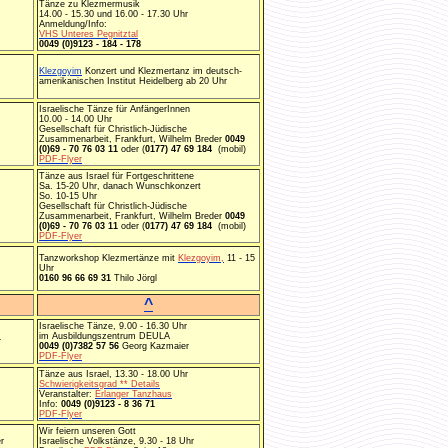
Tänze zu Klezmermusik
14.00 - 15.30 und 16.00 - 17.30 Uhr
Anmeldung/Info:
VHS Unteres Pegnitztal
0049 (0)9123 - 184 - 178
Klezgoyim
Konzert und Klezmertanz im deutsch-
amerikanischen Institut Heidelberg ab 20 Uhr
Israelische Tänze für AnfängerInnen
10.00 - 14.00 Uhr
Gesellschaft für Christlich-Jüdische
Zusammenarbeit, Frankfurt, Wilhelm Breder
0049
(0)69 - 70 76 03 11
oder (
0177) 47 69 184
(mobil)
PDF-Flyer
Tänze aus Israel für Fortgeschrittene
Sa. 15-20 Uhr, danach Wunschkonzert
So. 10-15 Uhr
Gesellschaft für Christlich-Jüdische
Zusammenarbeit, Frankfurt, Wilhelm Breder
0049
(0)69 - 70 76 03 11
oder (
0177) 47 69 184
(mobil)
PDF-Flyer
Tanzworkshop Klezmertänze mit
Klezgoyim,
11 - 15
Uhr
0160 96 66 69 31
Thilo Jörgl
^
Israelische Tänze, 9.00 - 16.30 Uhr
im Ausbildungszentrum DEULA
r
0049 (0)7382 57 56
Georg Kazmaier
PDF-Flyer
Tänze aus Israel, 13.30 - 18.00 Uhr
Schwierigkeitsgrad ** Details
Veranstalter:
Erlanger Tanzhaus
Info:
0049 (0)9123 - 8 36 71
PDF-Flyer
Wir feiern unseren Gott
r
Israelische Volkstänze, 9.30 - 18 Uhr