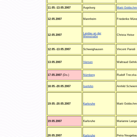
11.05.-13.05.2007
Augsburg
Matti Goldschm
12.05.2007
Mannheim
Friederike Münz
Landau an der
12.05.2007
Christa Heise
Weinstraße
12.05.-13.05.2007
Schweighausen
Vincent Parodi
13.05.2007
Viersen
Waltraud Gehrk
17.05.2007
(Do.)
Nürnberg
Rudolf Treczka
18.05.-20.05.2007
Iserlohn
Arnhild Scheie
19.05.-20.05.2007
Karlsruhe
Matti Goldschm
19.05.2007
Karlsruhe
Marianne Lange
20.05.2007
Karlsruhe
Petra Neugebau