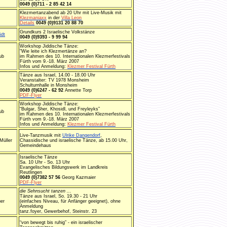
0049 (0)711 - 2 85 42 14
Klezmertanzabend ab 20 Uhr mit Live-Musik mit
Klezmaniaxx
in der
Villa Leon
Details
0049 (0)9131 20 88 70
Grundkurs 2 Israelische Volkstänze
idt
0049 (0)9393 - 9 99 94
Workshop Jiddische Tänze:
“Wie leite ich Klezmertänze an?
ub
im Rahmen des 10. Internationalen Klezmerfestivals
Fürth vom 9.-18. März 2007
Infos und Anmeldung:
Klezmer Festival Fürth
Tänze aus Israel, 14.00 - 18.00 Uhr
Veranstalter: TV 1978 Monsheim
Schulturnhalle in Monsheim
0049 (0)6247 - 62 92
Annette Torp
PDF-Flyer
Workshop Jiddische Tänze:
“Bulgar, Sher, Khosidl, und Freyleyks”
ub
im Rahmen des 10. Internationalen Klezmerfestivals
Fürth vom 9.-18. März 2007
Infos und Anmeldung:
Klezmer Festival Fürth
Live-Tanzmusik mit
Ulrike Dangendorf
,
Müller
Chassidische und israelische Tänze, ab 15.00 Uhr,
Gemeindehaus
Israelische Tänze
Sa. 10 Uhr - So. 13 Uhr
Evangelisches Bildungswerk im Landkreis
Reutlingen
0049 (0)7382 57 56
Georg Kazmaier
PDF-Flyer
die Sehnsucht tanzen ...
Tänze aus Israel, So. 19.30 - 21 Uhr
er
(einfaches Niveau, für Anfänger geeignet), ohne
Anmeldung
tanz.foyer, Gewerbehof, Steinstr. 23
“von bewegt bis ruhig” - ein israelischer