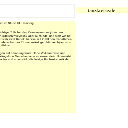
tanzkreise.de
und im Studio13, Bamberg:
wichtige Rolle bei den Zeremonien des jüdischen
 (jiddisch:=freylekh), aber auch edel und stolz wie bei
nstab leitet Rudolf Treczka seit 2003 den monatlichen
urde er bei den Ethnomusikologen Michael Alpert (von
n Weimar.
lagen auf dem Programm: Ohne Vorkenntnisse und
chlängelnde Menschenkette zu verwandeln. Unterstützt
 live und unverstärkt die fetzige Hochzeitsmusik der