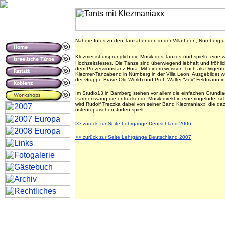
Nähere Infos zu den Tanzabenden in der Villa Leon, Nürnberg 
Klezmer ist ursprünglich die Musik des Tanzes
und spielte eine 
Hochzeitsfestes. Die Tänze sind überwiegend lebhaft und fröhlich
dem Prozessionstanz Hora. Mit einem weissen Tuch als Dirigente
Klezmer-Tanzabend in Nürnberg in der Villa Leon. Ausgebildet w
der Gruppe Brave Old World) und Prof. Walter “Zev” Feldmann i
Im Studio13 in Bamberg stehen vor allem die einfachen Grund
Partnerzwang die entrückende Musik direkt in eine ringelnde, s
wird Rudolf Treczka dabei von seiner Band Klezmaniaxx, die dazu
osteuropäischen Juden spielt.
>> zurück zur Seite Lehrgänge Deutschland 2006
>> zurück zur Seite Lehrgänge Deutschland 2007