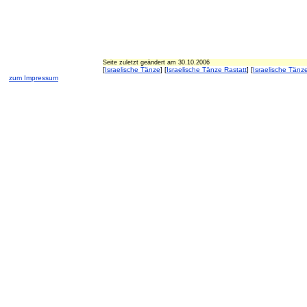
Seite zuletzt geändert am 30.10.2006
C Tanz
[
Israelische Tänze
] [
Israelische Tänze Rastatt
] [
Israelische Tänz
zum Impressum