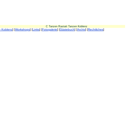
en Rastatt Tanzen Koblenz
e Koblenz
] [
Workshops
] [
Links
] [
Fotogalerie
] [
Gästebuch
] [
Archiv
] [
Rechtliches
]