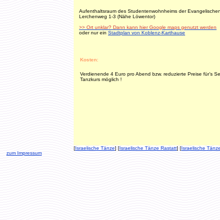
Aufenthaltsraum des Studentenwohnheims der Evangelische
Lerchenweg 1-3 (Nähe Löwentor)
>> Ort unklar? Dann kann hier Google maps genutzt werden
oder nur ein
Stadtplan von Koblenz-Karthause
Kosten:
Verdienende 4 Euro pro Abend bzw. reduzierte Preise für’s 
Tanzkurs möglich !
[
Israelische Tänze
] [
Israelische Tänze Rastatt
] [
Israelische Tänz
zum Impressum