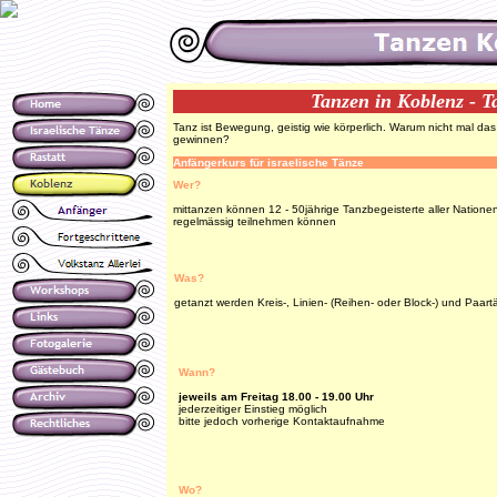
Tanzen in Koblenz - T
Tanz ist Bewegung, geistig wie körperlich. Warum nicht mal 
gewinnen?
Anfängerkurs für israelische Tänze
Wer?
mittanzen können 12 - 50jährige Tanzbegeisterte aller Nation
regelmässig teilnehmen können
Was?
getanzt werden Kreis-, Linien- (Reihen- oder Block-) und Paar
Wann?
jeweils am Freitag 18.00 - 19.00 Uhr
jederzeitiger Einstieg möglich
bitte jedoch vorherige Kontaktaufnahme
Wo?